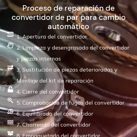
Proceso de reparación de
convertidor de par para cambio
automático
1. Apertura del convertidor
2. Limpieza y desengrasado del convertidor
y piezas internas
3. Sustitución de piezas deterioradas y
Montaje del kit de reparación
4. Cierre del convertidor
5. Comprobación de fugas del convertidor
6. Equilibrado del convertidor
7. Chorreado del convertidor
8. Empaquetado del convertidor